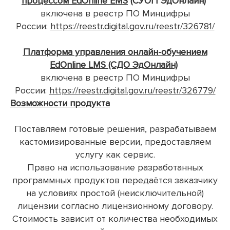
процессом EdOnline EMS
(СУОП ЭдОнлайн)
включена в реестр ПО Минцифры
России:
https://reestr.digital.gov.ru/reestr/326781/
Платформа управления онлайн-обучением
EdOnline LMS
(СДО ЭдОнлайн)
включена в реестр ПО Минцифры
России:
https://reestr.digital.gov.ru/reestr/326779/
Во
зможности продукта
Поставляем готовые решения, разрабатываем
кастомизированные версии, предоставляем
услугу как сервис.
Право на использование разработанных
программных продуктов передаётся заказчику
на условиях простой (неисключительной)
лицензии согласно лицензионному договору.
Стоимость зависит от количества необходимых